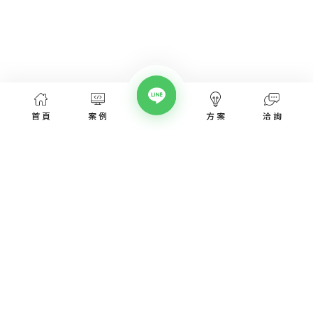
首頁
案例
方案
洽詢
網頁設計服務
網頁設計案例
優惠方案
愛貝斯網頁設計公司，提供台北、台中、台南、高雄等全省專業
SEO經營指南
網站設計服務，協助各類產業建置網站。
高顏值視覺設計、專業的團隊從網站洽詢、規劃、視覺設計、後
網站知識專欄
台程式、網址、主機管理、SEO優化、網站資安，愛貝斯都能幫