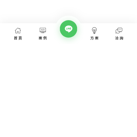
首頁
案例
方案
洽詢
網頁設計服務
網頁設計案例
優惠方案
愛貝斯網頁設計公司，提供台北、台中、台南、高雄等全省專業
SEO經營指南
網站設計服務，協助各類產業建置網站。
高顏值視覺設計、專業的團隊從網站洽詢、規劃、視覺設計、後
網站知識專欄
台程式、網址、主機管理、SEO優化、網站資安，愛貝斯都能幫
您搞定!
認識我們