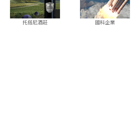
托搭尼酒莊
國科企業