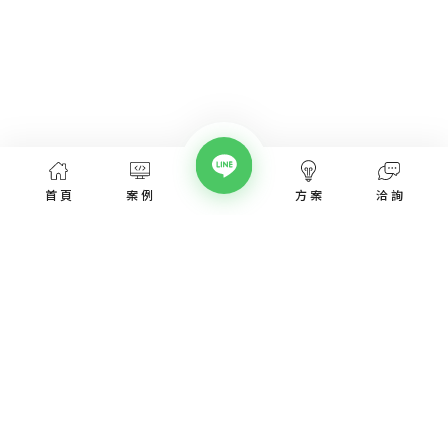
首頁
案例
方案
洽詢
網頁設計服務
網頁設計案例
優惠方案
愛貝斯網頁設計公司，提供台北、台中、台南、高雄等全省專業
SEO經營指南
網站設計服務，協助各類產業建置網站。
高顏值視覺設計、專業的團隊從網站洽詢、規劃、視覺設計、後